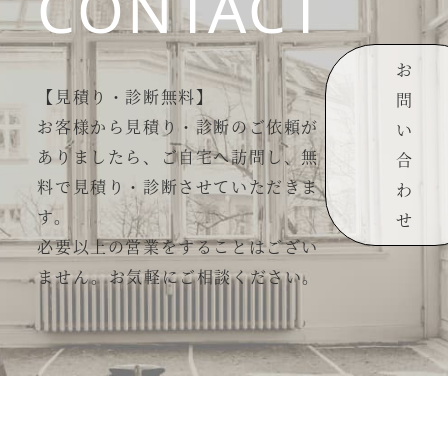
CONTACT
お
【見積り・診断無料】
問
お客様から見積り・診断のご依頼が
い
ありましたら、ご自宅へ訪問し、無
合
料で見積り・診断させていただきま
わ
す。
せ
必要以上の営業をすることはござい
ません。お気軽にご相談ください。