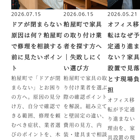
2026.07.15
2026.06.15
2026.05.21
ドアが閉まらない
粕屋町で家具
オフィス移
原因は何？粕屋町
の取り付け業
転はなぜ予
で修理を相談する
者を探す方へ
定通り進ま
前に見たいポイン
｜失敗しにく
ない？家具
ト
い選び方
設置で見落
粕屋町で「ドアが閉
粕屋町で家具の取
とす現場負
まらない」とお困り
り付け業者を選ぶ
担
の方へ。原因の見分
際の確認ポイント
オフィス移
け方、自分で確認で
を解説。組み立て
転が予定通
きる範囲、修理を頼
と壁固定の違い、
り進まない
むべき症状、業者選
費用の見方、内
理由を、家
びのポイントを、木
装・建具まで相談
具設置の現