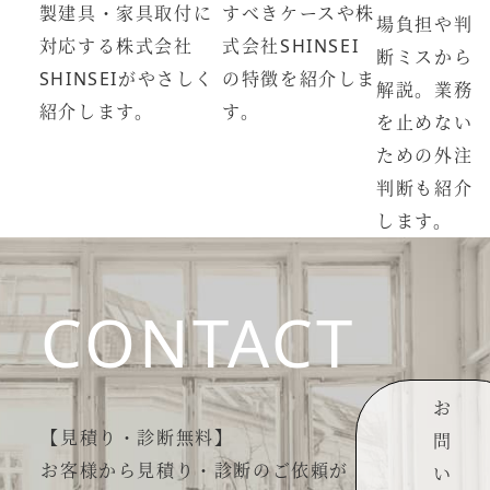
製建具・家具取付に
すべきケースや株
場負担や判
対応する株式会社
式会社SHINSEI
断ミスから
SHINSEIがやさしく
の特徴を紹介しま
解説。業務
紹介します。
す。
を止めない
ための外注
判断も紹介
します。
CONTACT
お
【見積り・診断無料】
問
お客様から見積り・診断のご依頼が
い