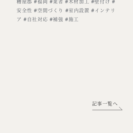
糟屋郡 #福岡 #業者 #木材加工 #壁付け #
安全性 #空間づくり #室内設置 #インテリ
ア #自社対応 #補強 #施工
記事一覧へ